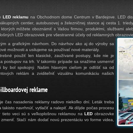
je
LED reklamu
na Obchodnom dome Centrum v Bardejove. LED displ
nákupných centier, autobusovej a železničnej stance aj cesta 1. tried
, ktorých môžete oboznámiť s Vašou firmou, produktmi, službami al
ošných LED obrazoviek pre všestranné účely od reklamných obrazoviek
ckým a grafickým návrhom. Do návrhov ako aj do výroby sa
é možnosti a usilujeme sa používať nové materiály.
rebné použiť len klasické, zaužívané postupy, kde nie je
í a postupov na trh. V takomto prípade sa snažíme usmerniť
mi by bol spokojný. Našim hlavným cieľom je odlíšiť sa od
ntových reklám a zviditeľniť vizuálnu komunikáciu našich
billboardovej reklame
me je čas nasadenia reklamy radovo niekoľko dní. Leták treba
ba takisto navrhnúť, vytlačiť a nalepiť. Ak dôjde počas procesu
y tieto veci sú s veľkoplošnou reklamou na
LED
obrazovke
 zmeniť. Stačí nám dodať novú prezentáciu vo forme videa,