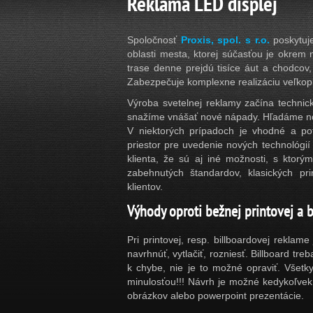
Reklama LED displej
Spoločnosť
Proxis, spol. s r.o.
poskytu
oblasti mesta, ktorej súčasťou je okrem 
trase denne prejdú tisíce áut a chodcov
Zabezpečuje komplexne realizáciu veľkopl
Výroba svetelnej reklamy začína techni
snažíme vnášať nové nápady. Hľadáme nov
V niektorých prípadoch je vhodné a pot
priestor pre uvedenie nových technológi
klienta, že sú aj iné možnosti, s ktorý
zabehnutých štandardov, klasických pri
klientov.
Výhody oproti bežnej printovej a 
Pri printovej, resp. billboardovej rekla
navrhnúť, vytlačiť, rozniesť. Billboard tre
k chybe, nie je to možné opraviť. Všetk
minulosťou!!! Návrh je možné kedykoľvek
obrázkov alebo powerpoint prezentácie.