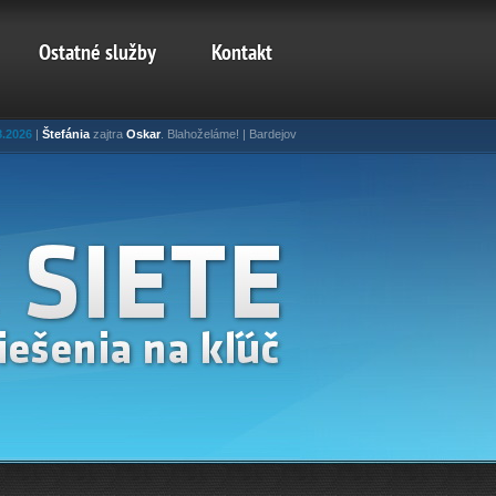
Ostatné služby
Kontakt
8.2026
|
Štefánia
zajtra
Oskar
. Blahoželáme! | Bardejov